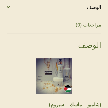
الوصف
مراجعات (0)
الوصف
(شامبو – ماسك – سيروم)