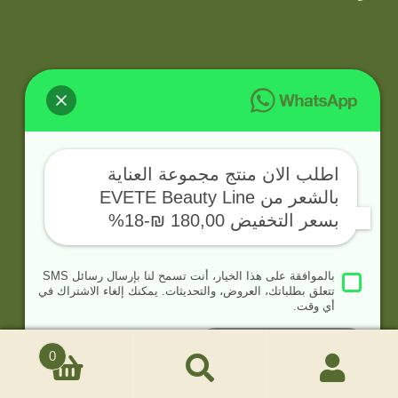
info@hayacenter.com
اطلب الان منتج مجموعة العناية
0599557655
بالشعر من EVETE Beauty Line
بسعر التخفيض 180,00 ₪-18%
بالموافقة على هذا الخيار، أنت تسمح لنا بإرسال رسائل SMS
تتعلق بطلباتك، العروض، والتحديثات. يمكنك إلغاء الاشتراك في
© Haya Beauty Center 2026
أي وقت.
Built with WooCommerce
.
انضم للمحادثة
0
بحث
البحث