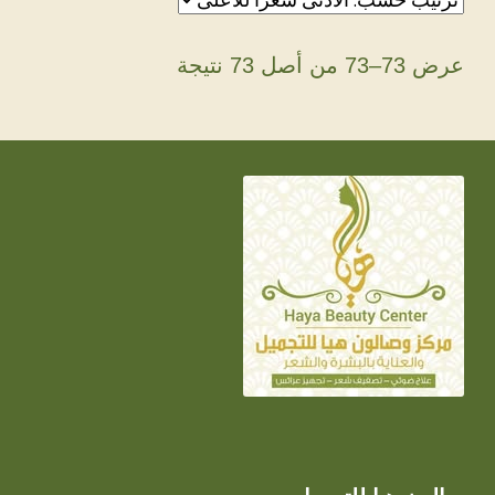
تم
عرض 73–73 من أصل 73 نتيجة
الفرز
حسب
السعر:
الأدنى
إلى
الأعلى